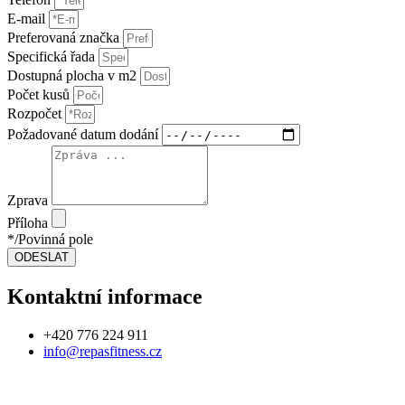
E-mail
Preferovaná značka
Specifická řada
Dostupná plocha v m2
Počet kusů
Rozpočet
Požadované datum dodání
Zprava
Příloha
*/Povinná pole
ODESLAT
Kontaktní informace
+420 776 224 911
info@repasfitness.cz