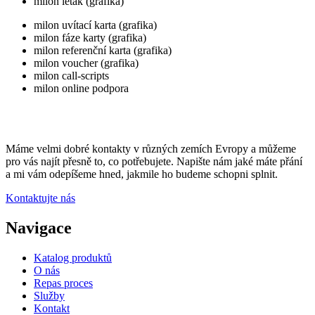
milon leták (grafika)
milon uvítací karta (grafika)
milon fáze karty (grafika)
milon referenční karta (grafika)
milon voucher (grafika)
milon call-scripts
milon online podpora
Máme velmi dobré kontakty v různých zemích Evropy a můžeme
pro vás najít přesně to, co potřebujete. Napište nám jaké máte přání
a mi vám odepíšeme hned, jakmile ho budeme schopni splnit.
Kontaktujte nás
Navigace
Katalog produktů
O nás
Repas proces
Služby
Kontakt