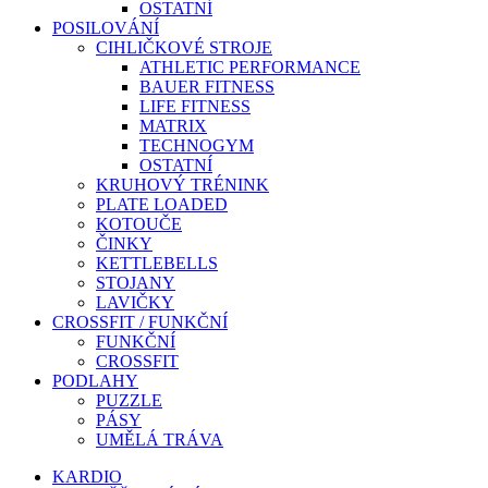
OSTATNÍ
POSILOVÁNÍ
CIHLIČKOVÉ STROJE
ATHLETIC PERFORMANCE
BAUER FITNESS
LIFE FITNESS
MATRIX
TECHNOGYM
OSTATNÍ
KRUHOVÝ TRÉNINK
PLATE LOADED
KOTOUČE
ČINKY
KETTLEBELLS
STOJANY
LAVIČKY
CROSSFIT / FUNKČNÍ
FUNKČNÍ
CROSSFIT
PODLAHY
PUZZLE
PÁSY
UMĚLÁ TRÁVA
KARDIO