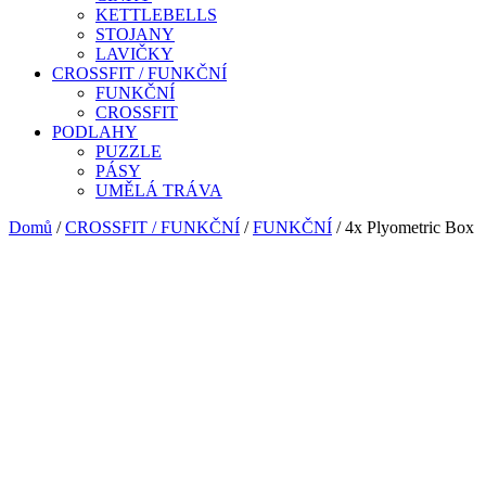
KETTLEBELLS
STOJANY
LAVIČKY
CROSSFIT / FUNKČNÍ
FUNKČNÍ
CROSSFIT
PODLAHY
PUZZLE
PÁSY
UMĚLÁ TRÁVA
Domů
/
CROSSFIT / FUNKČNÍ
/
FUNKČNÍ
/ 4x Plyometric Box