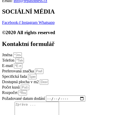
Email:
info@repasfitness.cz
SOCIÁLNÍ MÉDIA
Facebook-f
Instagram
Whatsapp
©2020 All rights reserved
Kontaktní formulář​
Jména
Telefon
E-mail
Preferovaná značka
Specifická řada
Dostupná plocha v m2
Počet kusů
Rozpočet
Požadované datum dodání