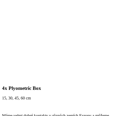
4x Plyometric Box
15, 30, 45, 60 cm
Máme velmi dobré kontakty v různých zemích Evropy a můžeme