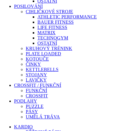
OSTATNÍ
POSILOVÁNÍ
CIHLIČKOVÉ STROJE
ATHLETIC PERFORMANCE
BAUER FITNESS
LIFE FITNESS
MATRIX
TECHNOGYM
OSTATNÍ
KRUHOVÝ TRÉNINK
PLATE LOADED
KOTOUČE
ČINKY
KETTLEBELLS
STOJANY
LAVIČKY
CROSSFIT / FUNKČNÍ
FUNKČNÍ
CROSSFIT
PODLAHY
PUZZLE
PÁSY
UMĚLÁ TRÁVA
KARDIO