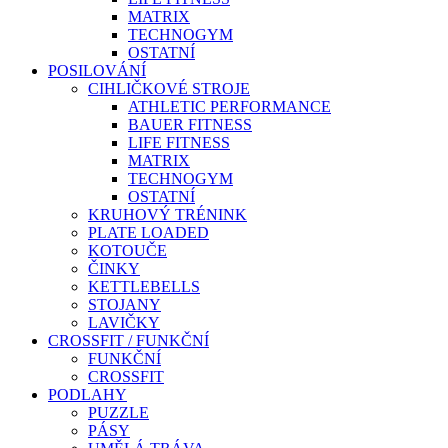
MATRIX
TECHNOGYM
OSTATNÍ
POSILOVÁNÍ
CIHLIČKOVÉ STROJE
ATHLETIC PERFORMANCE
BAUER FITNESS
LIFE FITNESS
MATRIX
TECHNOGYM
OSTATNÍ
KRUHOVÝ TRÉNINK
PLATE LOADED
KOTOUČE
ČINKY
KETTLEBELLS
STOJANY
LAVIČKY
CROSSFIT / FUNKČNÍ
FUNKČNÍ
CROSSFIT
PODLAHY
PUZZLE
PÁSY