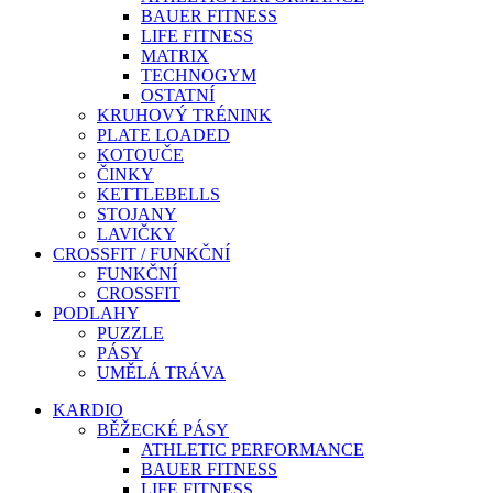
BAUER FITNESS
LIFE FITNESS
MATRIX
TECHNOGYM
OSTATNÍ
KRUHOVÝ TRÉNINK
PLATE LOADED
KOTOUČE
ČINKY
KETTLEBELLS
STOJANY
LAVIČKY
CROSSFIT / FUNKČNÍ
FUNKČNÍ
CROSSFIT
PODLAHY
PUZZLE
PÁSY
UMĚLÁ TRÁVA
KARDIO
BĚŽECKÉ PÁSY
ATHLETIC PERFORMANCE
BAUER FITNESS
LIFE FITNESS