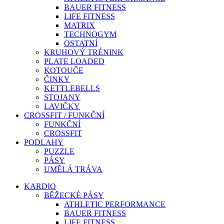
BAUER FITNESS
LIFE FITNESS
MATRIX
TECHNOGYM
OSTATNÍ
KRUHOVÝ TRÉNINK
PLATE LOADED
KOTOUČE
ČINKY
KETTLEBELLS
STOJANY
LAVIČKY
CROSSFIT / FUNKČNÍ
FUNKČNÍ
CROSSFIT
PODLAHY
PUZZLE
PÁSY
UMĚLÁ TRÁVA
KARDIO
BĚŽECKÉ PÁSY
ATHLETIC PERFORMANCE
BAUER FITNESS
LIFE FITNESS