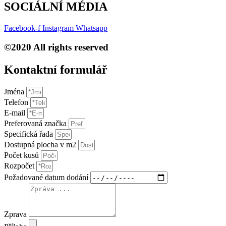
SOCIÁLNÍ MÉDIA
Facebook-f
Instagram
Whatsapp
©2020 All rights reserved
Kontaktní formulář​
Jména
Telefon
E-mail
Preferovaná značka
Specifická řada
Dostupná plocha v m2
Počet kusů
Rozpočet
Požadované datum dodání
Zprava