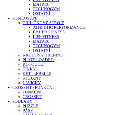
MATRIX
TECHNOGYM
OSTATNÍ
POSILOVÁNÍ
CIHLIČKOVÉ STROJE
ATHLETIC PERFORMANCE
BAUER FITNESS
LIFE FITNESS
MATRIX
TECHNOGYM
OSTATNÍ
KRUHOVÝ TRÉNINK
PLATE LOADED
KOTOUČE
ČINKY
KETTLEBELLS
STOJANY
LAVIČKY
CROSSFIT / FUNKČNÍ
FUNKČNÍ
CROSSFIT
PODLAHY
PUZZLE
PÁSY