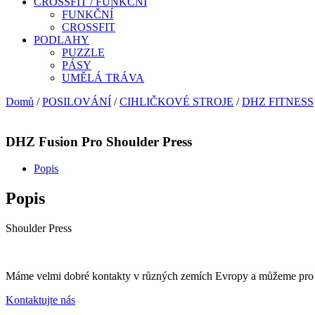
CROSSFIT / FUNKČNÍ
FUNKČNÍ
CROSSFIT
PODLAHY
PUZZLE
PÁSY
UMĚLÁ TRÁVA
Domů
/
POSILOVÁNÍ
/
CIHLIČKOVÉ STROJE
/
DHZ FITNESS
DHZ Fusion Pro Shoulder Press
Popis
Popis
Shoulder Press
Máme velmi dobré kontakty v různých zemích Evropy a můžeme pro vás
Kontaktujte nás