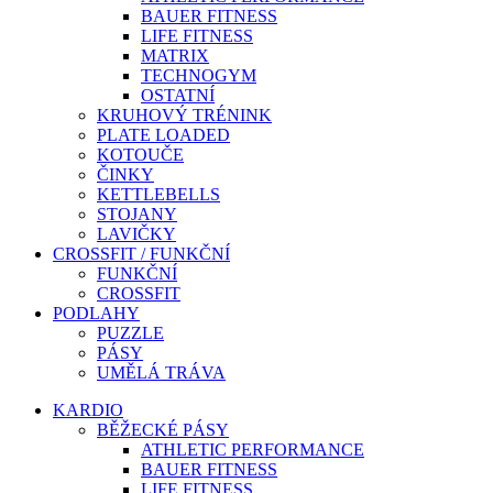
BAUER FITNESS
LIFE FITNESS
MATRIX
TECHNOGYM
OSTATNÍ
KRUHOVÝ TRÉNINK
PLATE LOADED
KOTOUČE
ČINKY
KETTLEBELLS
STOJANY
LAVIČKY
CROSSFIT / FUNKČNÍ
FUNKČNÍ
CROSSFIT
PODLAHY
PUZZLE
PÁSY
UMĚLÁ TRÁVA
KARDIO
BĚŽECKÉ PÁSY
ATHLETIC PERFORMANCE
BAUER FITNESS
LIFE FITNESS