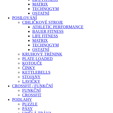
MATRIX
TECHNOGYM
OSTATNÍ
POSILOVÁNÍ
CIHLIČKOVÉ STROJE
ATHLETIC PERFORMANCE
BAUER FITNESS
LIFE FITNESS
MATRIX
TECHNOGYM
OSTATNÍ
KRUHOVÝ TRÉNINK
PLATE LOADED
KOTOUČE
ČINKY
KETTLEBELLS
STOJANY
LAVIČKY
CROSSFIT / FUNKČNÍ
FUNKČNÍ
CROSSFIT
PODLAHY
PUZZLE
PÁSY