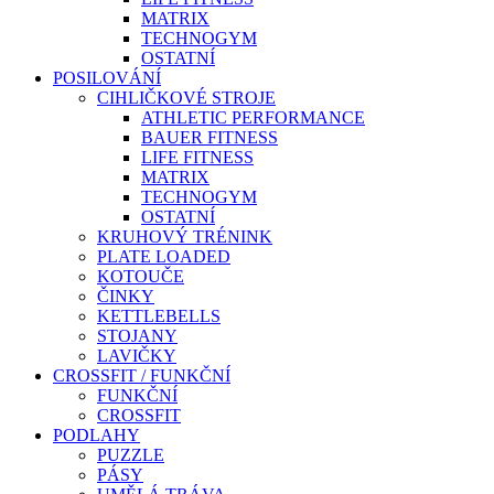
MATRIX
TECHNOGYM
OSTATNÍ
POSILOVÁNÍ
CIHLIČKOVÉ STROJE
ATHLETIC PERFORMANCE
BAUER FITNESS
LIFE FITNESS
MATRIX
TECHNOGYM
OSTATNÍ
KRUHOVÝ TRÉNINK
PLATE LOADED
KOTOUČE
ČINKY
KETTLEBELLS
STOJANY
LAVIČKY
CROSSFIT / FUNKČNÍ
FUNKČNÍ
CROSSFIT
PODLAHY
PUZZLE
PÁSY