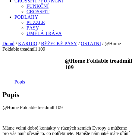
CROSSFIT / FUNKČNÍ
FUNKČNÍ
CROSSFIT
PODLAHY
PUZZLE
PÁSY
UMĚLÁ TRÁVA
Domů
/
KARDIO
/
BĚŽECKÉ PÁSY
/
OSTATNÍ
/ @Home
Foldable treadmill 109
@Home Foldable treadmill
109
Popis
Popis
@Home Foldable treadmill 109
Máme velmi dobré kontakty v různých zemích Evropy a můžeme
pro vás najít přesně to, co potřebujete. Napište nám jaké máte přání