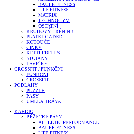
BAUER FITNESS
LIFE FITNESS
MATRIX
TECHNOGYM
OSTATNÍ
KRUHOVÝ TRÉNINK
PLATE LOADED
KOTOUČE
ČINKY
KETTLEBELLS
STOJANY
LAVIČKY
CROSSFIT / FUNKČNÍ
FUNKČNÍ
CROSSFIT
PODLAHY
PUZZLE
PÁSY
UMĚLÁ TRÁVA
KARDIO
BĚŽECKÉ PÁSY
ATHLETIC PERFORMANCE
BAUER FITNESS
LIFE FITNESS