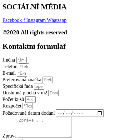
SOCIÁLNÍ MÉDIA
Facebook-f
Instagram
Whatsapp
©2020 All rights reserved
Kontaktní formulář​
Jména
Telefon
E-mail
Preferovaná značka
Specifická řada
Dostupná plocha v m2
Počet kusů
Rozpočet
Požadované datum dodání
Zprava