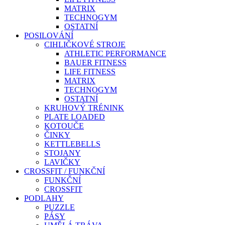
MATRIX
TECHNOGYM
OSTATNÍ
POSILOVÁNÍ
CIHLIČKOVÉ STROJE
ATHLETIC PERFORMANCE
BAUER FITNESS
LIFE FITNESS
MATRIX
TECHNOGYM
OSTATNÍ
KRUHOVÝ TRÉNINK
PLATE LOADED
KOTOUČE
ČINKY
KETTLEBELLS
STOJANY
LAVIČKY
CROSSFIT / FUNKČNÍ
FUNKČNÍ
CROSSFIT
PODLAHY
PUZZLE
PÁSY