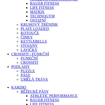
BAUER FITNESS
LIFE FITNESS
MATRIX
TECHNOGYM
OSTATNÍ
KRUHOVÝ TRÉNINK
PLATE LOADED
KOTOUČE
ČINKY
KETTLEBELLS
STOJANY
LAVIČKY
CROSSFIT / FUNKČNÍ
FUNKČNÍ
CROSSFIT
PODLAHY
PUZZLE
PÁSY
UMĚLÁ TRÁVA
KARDIO
BĚŽECKÉ PÁSY
ATHLETIC PERFORMANCE
BAUER FITNESS
LIFE FITNESS