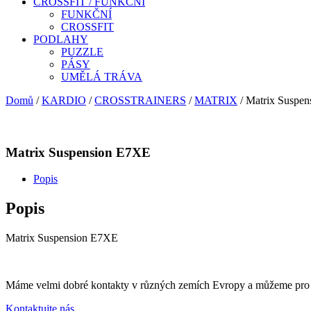
CROSSFIT / FUNKČNÍ
FUNKČNÍ
CROSSFIT
PODLAHY
PUZZLE
PÁSY
UMĚLÁ TRÁVA
Domů
/
KARDIO
/
CROSSTRAINERS
/
MATRIX
/ Matrix Suspe
Matrix Suspension E7XE
Popis
Popis
Matrix Suspension E7XE
Máme velmi dobré kontakty v různých zemích Evropy a můžeme pro vás
Kontaktujte nás