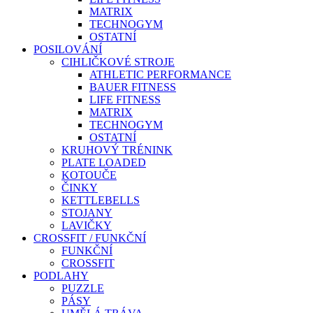
MATRIX
TECHNOGYM
OSTATNÍ
POSILOVÁNÍ
CIHLIČKOVÉ STROJE
ATHLETIC PERFORMANCE
BAUER FITNESS
LIFE FITNESS
MATRIX
TECHNOGYM
OSTATNÍ
KRUHOVÝ TRÉNINK
PLATE LOADED
KOTOUČE
ČINKY
KETTLEBELLS
STOJANY
LAVIČKY
CROSSFIT / FUNKČNÍ
FUNKČNÍ
CROSSFIT
PODLAHY
PUZZLE
PÁSY