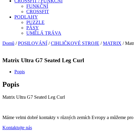
CROSSFIT / FUNKČNÍ
FUNKČNÍ
CROSSFIT
PODLAHY
PUZZLE
PÁSY
UMĚLÁ TRÁVA
Domů
/
POSILOVÁNÍ
/
CIHLIČKOVÉ STROJE
/
MATRIX
/ Matr
Matrix Ultra G7 Seated Leg Curl
Popis
Popis
Matrix Ultra G7 Seated Leg Curl
Máme velmi dobré kontakty v různých zemích Evropy a můžeme pro vás
Kontaktujte nás