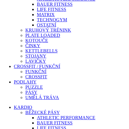
BAUER FITNESS
LIFE FITNESS
MATRIX
TECHNOGYM
OSTATNÍ
KRUHOVÝ TRÉNINK
PLATE LOADED
KOTOUČE
ČINKY
KETTLEBELLS
STOJANY
LAVIČKY
CROSSFIT / FUNKČNÍ
FUNKČNÍ
CROSSFIT
PODLAHY
PUZZLE
PÁSY
UMĚLÁ TRÁVA
KARDIO
BĚŽECKÉ PÁSY
ATHLETIC PERFORMANCE
BAUER FITNESS
LIFE FITNESS