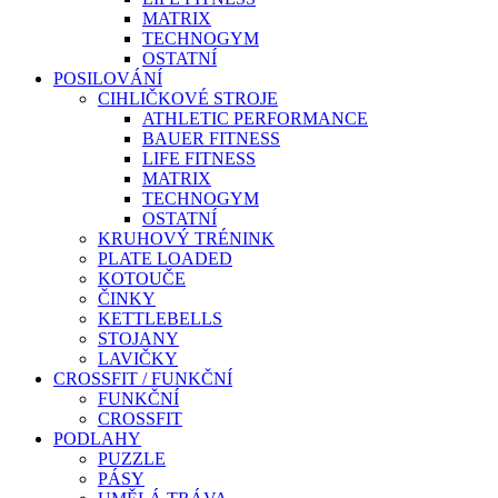
MATRIX
TECHNOGYM
OSTATNÍ
POSILOVÁNÍ
CIHLIČKOVÉ STROJE
ATHLETIC PERFORMANCE
BAUER FITNESS
LIFE FITNESS
MATRIX
TECHNOGYM
OSTATNÍ
KRUHOVÝ TRÉNINK
PLATE LOADED
KOTOUČE
ČINKY
KETTLEBELLS
STOJANY
LAVIČKY
CROSSFIT / FUNKČNÍ
FUNKČNÍ
CROSSFIT
PODLAHY
PUZZLE
PÁSY