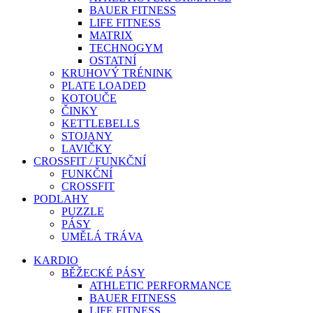
BAUER FITNESS
LIFE FITNESS
MATRIX
TECHNOGYM
OSTATNÍ
KRUHOVÝ TRÉNINK
PLATE LOADED
KOTOUČE
ČINKY
KETTLEBELLS
STOJANY
LAVIČKY
CROSSFIT / FUNKČNÍ
FUNKČNÍ
CROSSFIT
PODLAHY
PUZZLE
PÁSY
UMĚLÁ TRÁVA
KARDIO
BĚŽECKÉ PÁSY
ATHLETIC PERFORMANCE
BAUER FITNESS
LIFE FITNESS