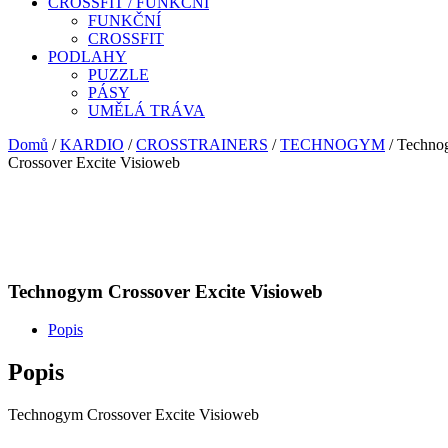
CROSSFIT / FUNKČNÍ
FUNKČNÍ
CROSSFIT
PODLAHY
PUZZLE
PÁSY
UMĚLÁ TRÁVA
Domů
/
KARDIO
/
CROSSTRAINERS
/
TECHNOGYM
/ Techn
Crossover Excite Visioweb
Technogym Crossover Excite Visioweb
Popis
Popis
Technogym Crossover Excite Visioweb