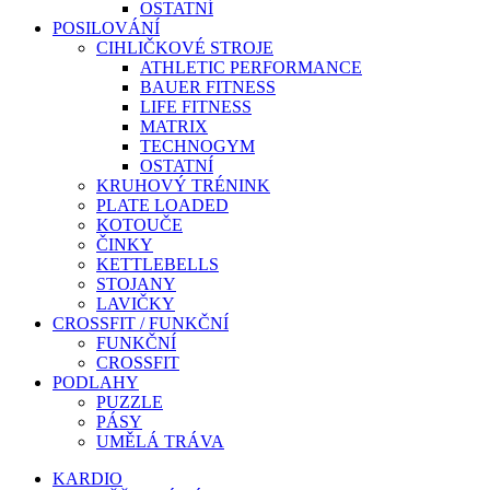
OSTATNÍ
POSILOVÁNÍ
CIHLIČKOVÉ STROJE
ATHLETIC PERFORMANCE
BAUER FITNESS
LIFE FITNESS
MATRIX
TECHNOGYM
OSTATNÍ
KRUHOVÝ TRÉNINK
PLATE LOADED
KOTOUČE
ČINKY
KETTLEBELLS
STOJANY
LAVIČKY
CROSSFIT / FUNKČNÍ
FUNKČNÍ
CROSSFIT
PODLAHY
PUZZLE
PÁSY
UMĚLÁ TRÁVA
KARDIO