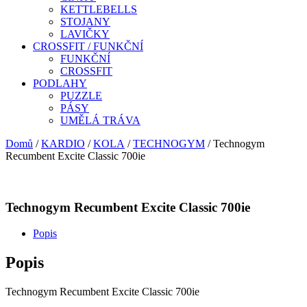
KETTLEBELLS
STOJANY
LAVIČKY
CROSSFIT / FUNKČNÍ
FUNKČNÍ
CROSSFIT
PODLAHY
PUZZLE
PÁSY
UMĚLÁ TRÁVA
Domů
/
KARDIO
/
KOLA
/
TECHNOGYM
/ Technogym
Recumbent Excite Classic 700ie
Technogym Recumbent Excite Classic 700ie
Popis
Popis
Technogym Recumbent Excite Classic 700ie