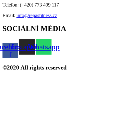
Telefon:
(+420) 773 499 117
Email:
info@repasfitness.cz
SOCIÁLNÍ MÉDIA
acebook-
Instagram
Whatsapp
f
©2020 All rights reserved